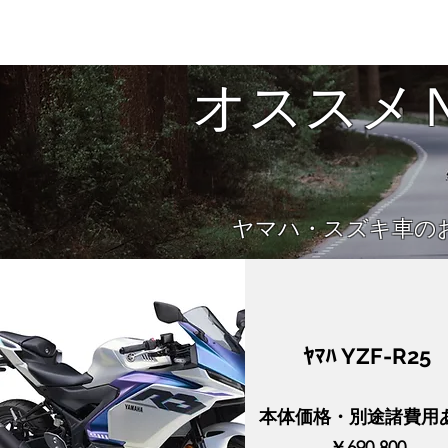
​​オスス
​​ヤマハ・スズキ車
​ﾔﾏﾊ YZF-R25
本体価格・別途諸費用