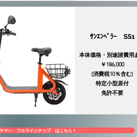
​ｻﾝｴﾝﾍﾟﾗｰ SS1
本体価格・別途諸費用
￥186,000
​(消費税10％含む)
特定小型原付
​免許不要
ヤマハ フルラインナップ はこちら！