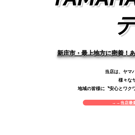
​​新庄市・最上地方に密着
​当店は、ヤマ
様々な
地域の皆様に〝安心とワク
→→当店最