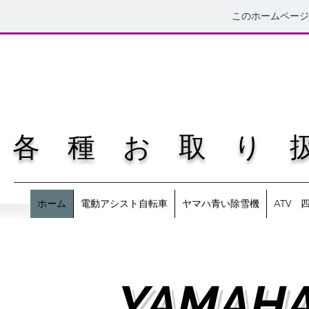
このホームペー
各 種 お 取 り 
ホーム
電動アシスト自転車
ヤマハ青い除雪機
ATV 
​YAMAH